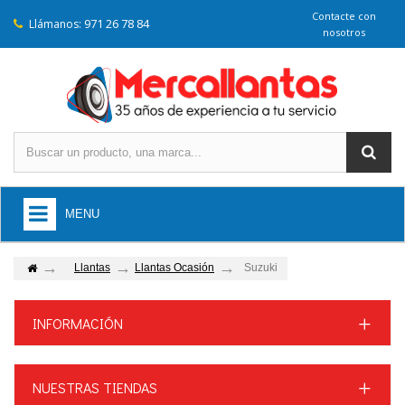
Contacte con
971 26 78 84
Llámanos:
nosotros
MENU
Llantas
Llantas Ocasión
Suzuki
INFORMACIÓN
NUESTRAS TIENDAS