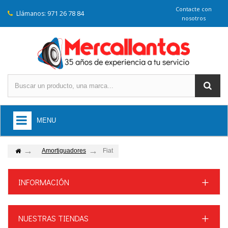
Contacte con
971 26 78 84
Llámanos:
nosotros
MENU
Amortiguadores
Fiat
INFORMACIÓN
NUESTRAS TIENDAS