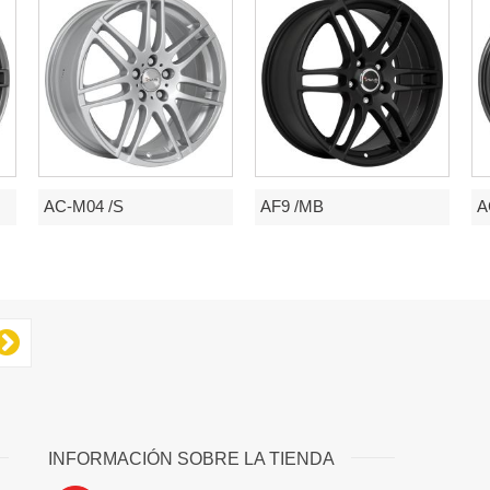
AC-M04 /S
AF9 /MB
A
INFORMACIÓN SOBRE LA TIENDA