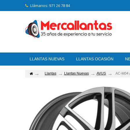
Llámanos:
971 26 78 84
LLANTAS NUEVAS
LLANTAS OCASIÓN
N
Llantas
Llantas Nuevas
AVUS
AC-M04 