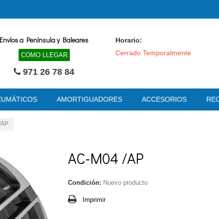
Envíos a Península y Baleares
Horario:
Cerrado Temporalmente
COMO LLEGAR
971 26 78 84
EUMÁTICOS
AMORTIGUADORES
ACCESORIOS
RE
/AP
AC-M04 /AP
Condición:
Nuevo producto
Imprimir