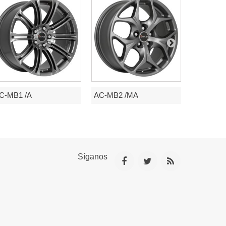
C-MB1 /A
AC-MB2 /MA
AF6 /SP
Síganos