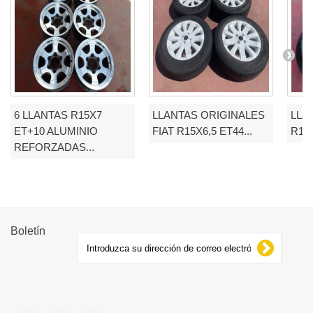
6 LLANTAS R15X7
LLANTAS ORIGINALES
LLA
ET+10 ALUMINIO
FIAT R15X6,5 ET44...
R18
REFORZADAS...
Boletín